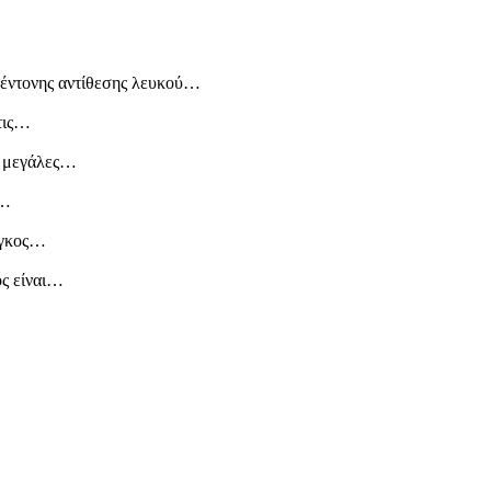
ς έντονης αντίθεσης λευκού…
 τις…
ς μεγάλες…
ό…
άγκος…
ος είναι…