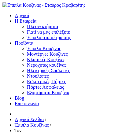
Αρχική
Η Εταιρεία
Πλεονεκτήματα
Γιατί να μας επιλέξετε
Έπιπλα στα μέτρα σας
Προϊόντα
Έπιπλα Κουζίνας
Μοντέρνες Κουζίνες
Κλασικές Κουζίνες
Νεροχύτες κουζίνας
Ηλεκτρικές Συσκευές
Ντουλάπες
Εσωτερικές Πόρτες
Πόρτες Ασφαλείας
Εξαρτήματα Κουζίνας
Blog
Επικοινωνία
Αρχική Σελίδα
/
Έπιπλα Κουζίνας
/
Ίον