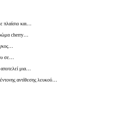
με πλαίσιο και…
χρώμα cherry…
άγκος…
λου σε…
ς αποτελεί μια…
ς έντονης αντίθεσης λευκού…