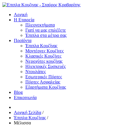
Αρχική
Η Εταιρεία
Πλεονεκτήματα
Γιατί να μας επιλέξετε
Έπιπλα στα μέτρα σας
Προϊόντα
Έπιπλα Κουζίνας
Μοντέρνες Κουζίνες
Κλασικές Κουζίνες
Νεροχύτες κουζίνας
Ηλεκτρικές Συσκευές
Ντουλάπες
Εσωτερικές Πόρτες
Πόρτες Ασφαλείας
Εξαρτήματα Κουζίνας
Blog
Επικοινωνία
Αρχική Σελίδα
/
Έπιπλα Κουζίνας
/
Μέλισσα